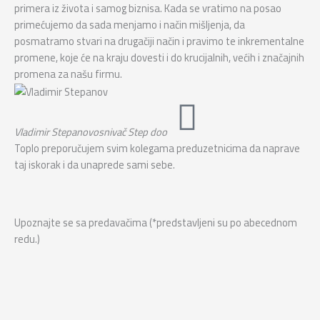
primera iz života i samog biznisa. Kada se vratimo na posao
primećujemo da sada menjamo i način mišljenja, da
posmatramo stvari na drugačiji način i pravimo te inkrementalne
promene, koje će na kraju dovesti i do krucijalnih, većih i značajnih
promena za našu firmu.
Vladimir Stepanov
osnivač Step doo
Toplo preporučujem svim kolegama preduzetnicima da naprave
taj iskorak i da unaprede sami sebe.
Upoznajte se sa predavačima (*predstavljeni su po abecednom
redu.)