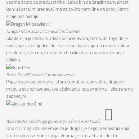
veoma dobro za preduzetnike i želeo bih da izrazim zahvalnost
Đorđu i ostalim predavačima za to što nam čine da poboljšamo
svoje poslovanje.
Dragan Milosavljević
Osnivač Anči kolači
Akademija je ostavila utisak od predavača, tema, do toga da je
ovo sjajan izbor ljudi ovde. Zaista se dopunjujemo i imamo slične
probleme, tako da je razmena tih iskustava i van predavanja
odlična.
Boris Pezelj
Osnivač Candy Universe
Prijavio sam se odmah u istom trenutku i evo već na drugom
modulu sve opravdava sva očekivanja koja smo imali, ekstra smo
zadovoljni.
Aleksandra Ćirić
druga generacija u firmi Anči kolači
Ono što mogu da kažem je da je drugačije nego predavanja koja
smo imali za vreme studija. Veoma je interaktivno, dosta