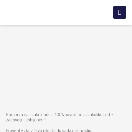
Skip
to
content
Garancija na svaki modul i 100% povrat novca ukoliko niste
zadovoljni dobijenim!!!
Proverite zbog čega niko to do sada nije uradio.