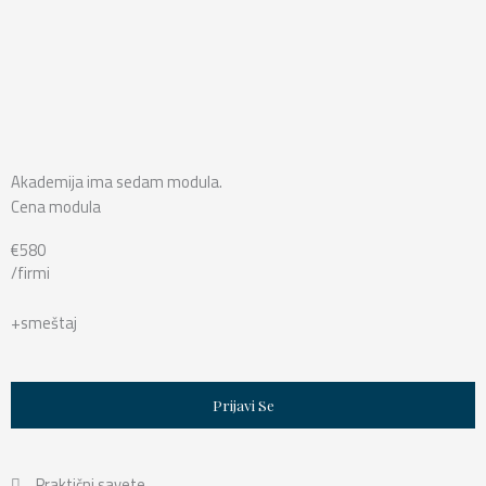
Akademija ima sedam modula.
Cena modula
€580
/firmi
+smeštaj
Prijavi Se
Praktični savete