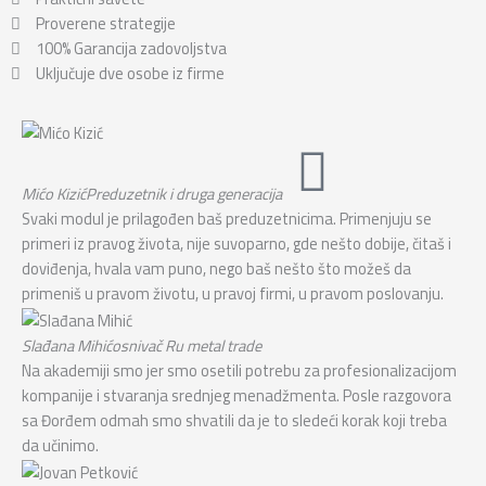
Proverene strategije
100% Garancija zadovoljstva
Uključuje dve osobe iz firme
Mićo Kizić
Preduzetnik i druga generacija
Svaki modul je prilagođen baš preduzetnicima. Primenjuju se
primeri iz pravog života, nije suvoparno, gde nešto dobije, čitaš i
doviđenja, hvala vam puno, nego baš nešto što možeš da
primeniš u pravom životu, u pravoj firmi, u pravom poslovanju.
Slađana Mihić
osnivač Ru metal trade
Na akademiji smo jer smo osetili potrebu za profesionalizacijom
kompanije i stvaranja srednjeg menadžmenta. Posle razgovora
sa Đorđem odmah smo shvatili da je to sledeći korak koji treba
da učinimo.