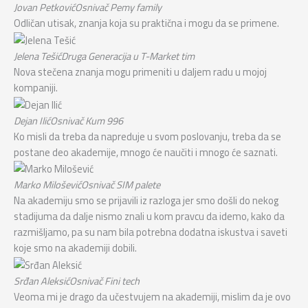
Jovan Petković
Osnivač Pemy family
Odličan utisak, znanja koja su praktična i mogu da se primene.
Jelena Tešić
Druga Generacija u T-Market tim
Nova stečena znanja mogu primeniti u daljem radu u mojoj
kompaniji.
Dejan Ilić
Osnivač Kum 996
Ko misli da treba da napreduje u svom poslovanju, treba da se
postane deo akademije, mnogo će naučiti i mnogo će saznati.
Marko Milošević
Osnivač SIM palete
Na akademiju smo se prijavili iz razloga jer smo došli do nekog
stadijuma da dalje nismo znali u kom pravcu da idemo, kako da
razmišljamo, pa su nam bila potrebna dodatna iskustva i saveti
koje smo na akademiji dobili.
Srđan Aleksić
Osnivač Fini tech
Veoma mi je drago da učestvujem na akademiji, mislim da je ovo